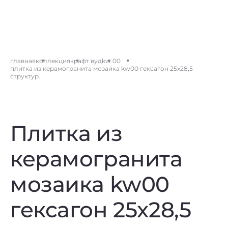
главная
коллекция
крафт вуд
kw 00
плитка из керамогранита мозаика kw00 гексагон 25x28,5
структур.
Плитка из
керамогранита
мозаика kw00
гексагон 25x28,5