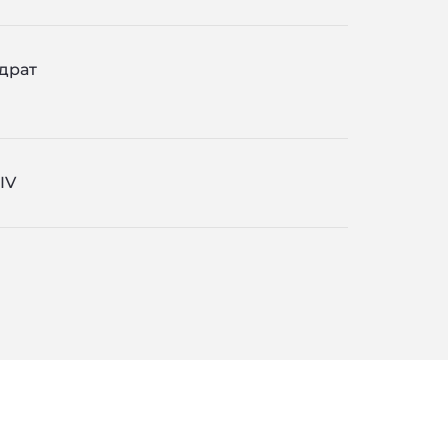
драт
IV