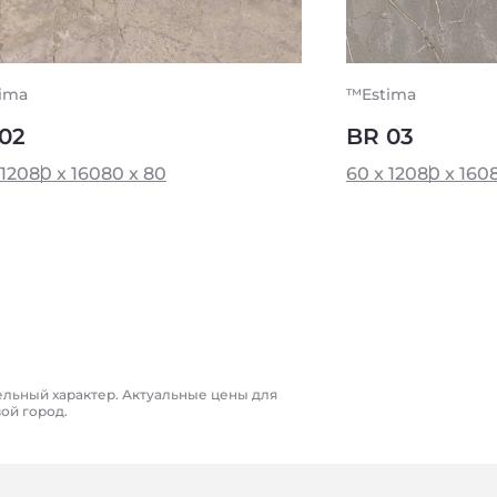
ima
™Estima
02
BR 03
 120
80 x 160
80 x 80
60 x 120
80 x 160
ельный характер. Актуальные цены для
вой город.