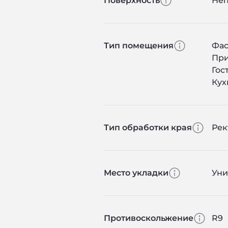
Поверхность
Не
Тип помещения
Фас
Пр
Гос
Кух
Тип обработки края
Ре
Место укладки
Уни
Противоскольжение
R9