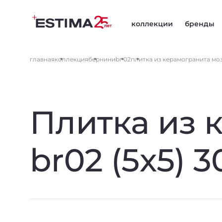
коллекции
бренды
главная
коллекция
бернини
br 02
плитка из керамогранита моза
Плитка из 
br02 (5х5) 