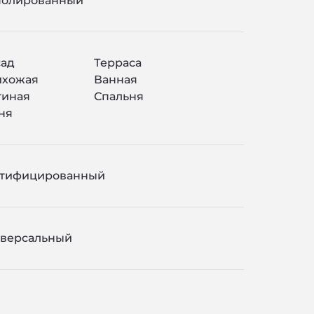
полированный
ад
Терраса
ихожая
Ванная
тиная
Спальня
ня
ктифицированный
версальный