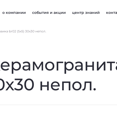
о компании
события и акции
центр знаний
конт
ика br02 (5х5) 30x30 непол.
керамогранит
30x30 непол.