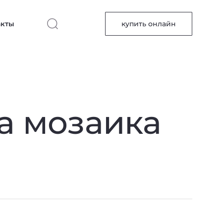
акты
купить онлайн
а мозаика