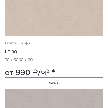
Estima Профи
LF 00
30 x 30
60 x 60
от 990
₽
/м² *
Купить