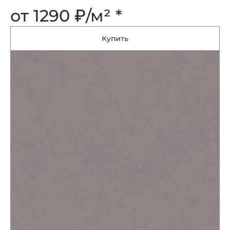
от 1290
₽
/м² *
Купить