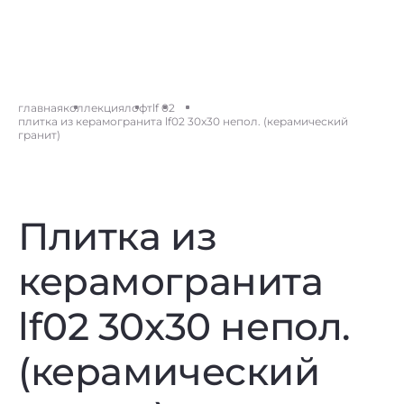
главная
коллекция
лофт
lf 02
плитка из керамогранита lf02 30x30 непол. (керамический
гранит)
Плитка из
керамогранита
lf02 30x30 непол.
(керамический