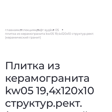
главная
коллекция
крафт вуд
kw 05
плитка из керамогранита kw05 19,4x120x10 структур.рект.
(керамический гранит)
Плитка из
керамогранита
kw05 19,4x120x10
структур.рект.