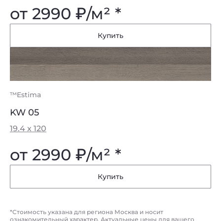
от 2990
₽
/м² *
Купить
™Estima
KW 05
19.4 x 120
от 2990
₽
/м² *
Купить
*Стоимость указана для региона Москва и носит
ознакомительный характер. Актуальные цены для вашего