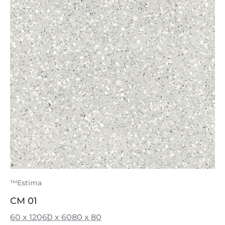
™Estima
CM 01
60 x 120
60 x 60
80 x 80