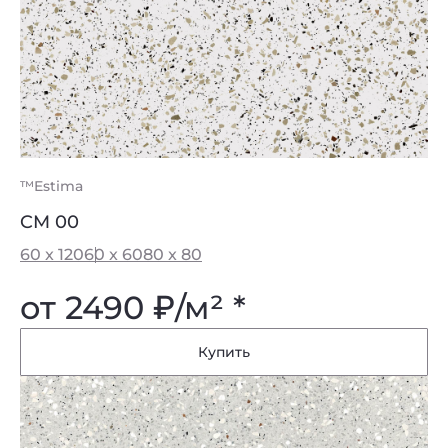
™Estima
CM 00
60 x 120
60 x 60
80 x 80
от 2490
₽
/м² *
Купить