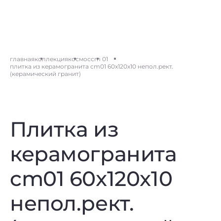
главная
коллекция
космос
cm 01
плитка из керамогранита cm01 60x120x10 непол.рект.
(керамический гранит)
Плитка из
керамогранита
cm01 60x120x10
непол.рект.