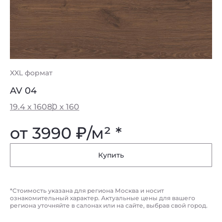
XXL формат
AV 04
19.4 x 160
80 x 160
от 3990
₽
/м² *
Купить
*Стоимость указана для региона Москва и носит
ознакомительный характер. Актуальные цены для вашего
региона уточняйте в салонах или на сайте, выбрав свой город.