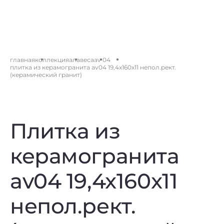
главная
коллекция
алавеса
av 04
плитка из керамогранита av04 19,4x160x11 непол.рект.
(керамический гранит)
Плитка из
керамогранита
av04 19,4x160x11
непол.рект.