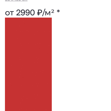
от
2990 ₽
/м² *