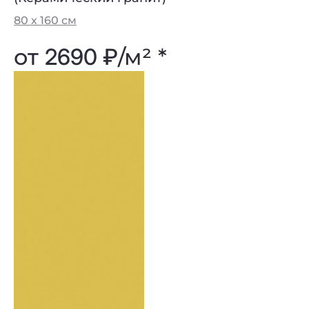
80 х 160 см
от
2690 ₽
/м² *