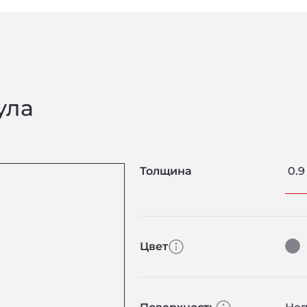
ула
Толщина
0.9
Цвет