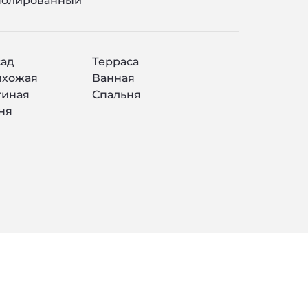
полированный
ад
Терраса
ихожая
Ванная
тиная
Спальня
ня