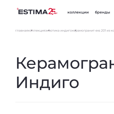
коллекции
бренды
главная
коллекция
экзотика индиго
керамогранит exs 201 из 
Керамогран
Индиго