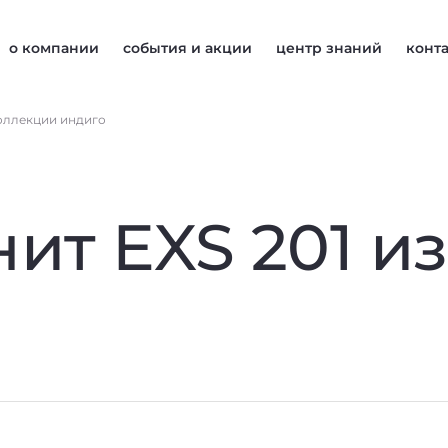
о компании
события и акции
центр знаний
конт
коллекции индиго
ит EXS 201 и