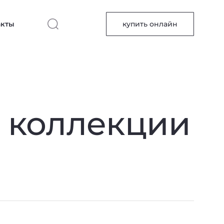
акты
купить онлайн
з коллекции