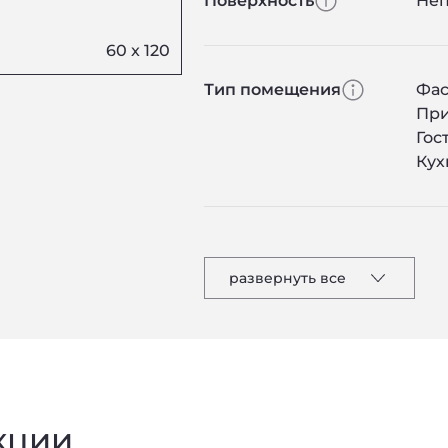
Поверхность
Не
Тип помещения
Фас
Пр
Гос
Кух
развернуть все
кции