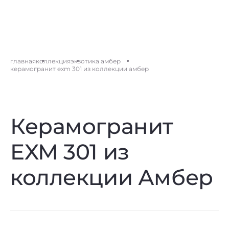
главная
коллекция
экзотика амбер
керамогранит exm 301 из коллекции амбер
Керамогранит
EXM 301 из
коллекции Амбер