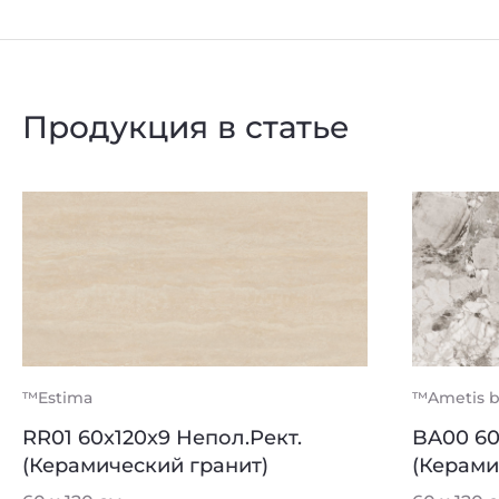
Продукция в статье
™Estima
™Ametis b
RR01 60x120x9 Непол.Рект.
BA00 60
(Керамический гранит)
(Керами