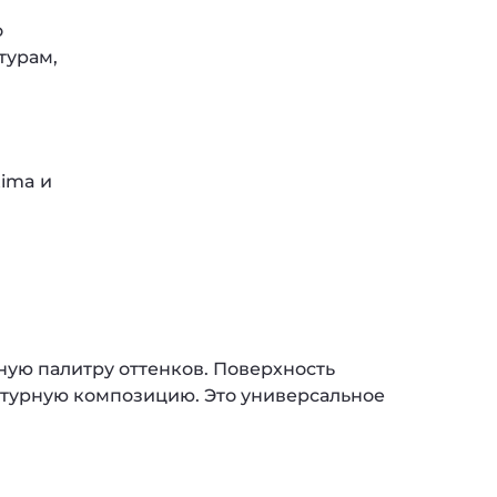
о
турам,
tima и
ую палитру оттенков. Поверхность
ктурную композицию. Это универсальное