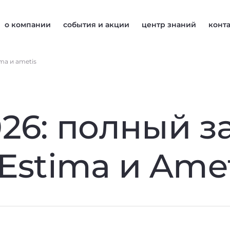
о компании
события и акции
центр знаний
конт
ma и ametis
26: полный з
Estima и Amet