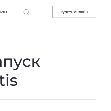
акты
купить онлайн
апуск
is