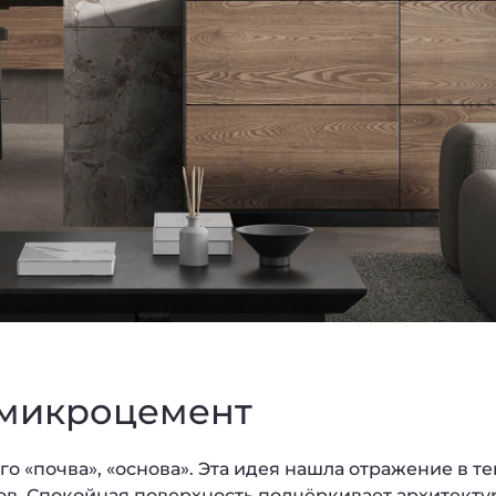
 микроцемент
о «почва», «основа». Эта идея нашла отражение в т
в. Спокойная поверхность подчёркивает архитектур