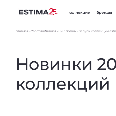
коллекции
бренды
главная
новости
новинки 2026: полный запуск коллекций esti
Новинки 20
коллекций 