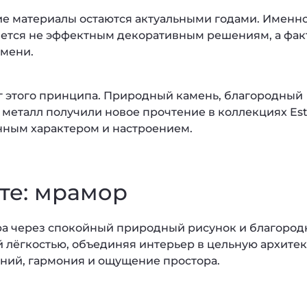
ие материалы остаются актуальными годами. Именн
яется не эффектным декоративным решениям, а фак
емени.
г этого принципа. Природный камень, благородный
 металл получили новое прочтение в коллекциях Es
енным характером и настроением.
те: мрамор
ра через спокойный природный рисунок и благородн
й лёгкостью, объединяя интерьер в цельную архите
иний, гармония и ощущение простора.