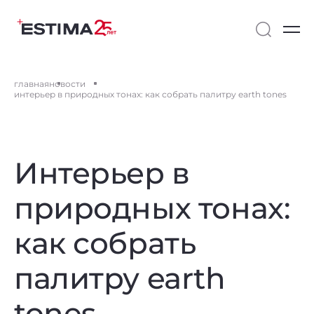
главная
новости
интерьер в природных тонах: как собрать палитру earth tones
Интерьер в
природных тонах:
как собрать
палитру earth
tones