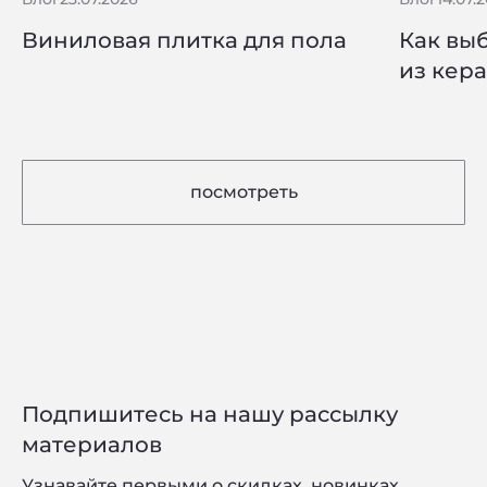
Виниловая плитка для пола
Как вы
из кер
посмотреть
Подпишитесь на нашу рассылку
материалов
Узнавайте первыми о скидках, новинках