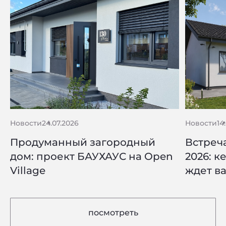
Новости
24.07.2026
Новости
14
Продуманный загородный
Встреча
дом: проект БАУХАУС на Open
2026: к
Village
ждет ва
посмотреть