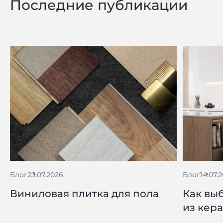
Последние публикации
Блог
23.07.2026
Блог
14.07.
Виниловая плитка для пола
Как вы
из кер