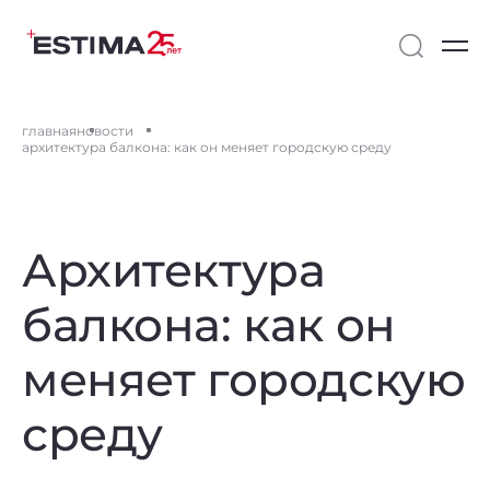
главная
новости
архитектура балкона: как он меняет городскую среду
Архитектура
балкона: как он
меняет городскую
среду