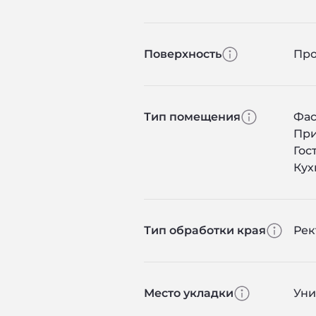
Поверхность
Про
Тип помещения
Фас
Пр
Гос
Кух
Тип обработки края
Ре
Место укладки
Уни