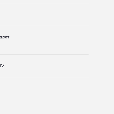
драт
IV