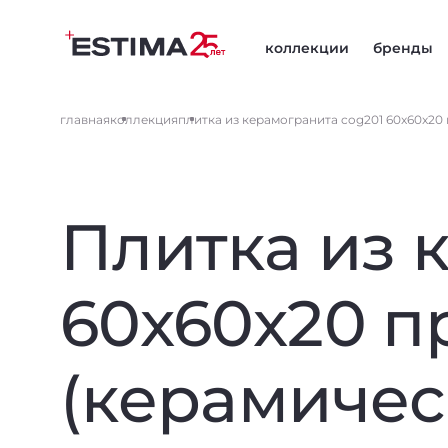
коллекции
бренды
главная
коллекция
плитка из керамогранита cog201 60x60x20 
Плитка из 
60x60x20 п
(керамичес