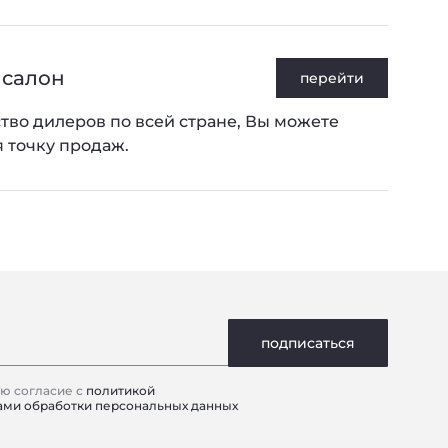
Privacy notice
 салон
перейти
тво дилеров по всей стране, Вы можете
 точку продаж.
подписаться
аю согласие
с
политикой
ами обработки персональных данных