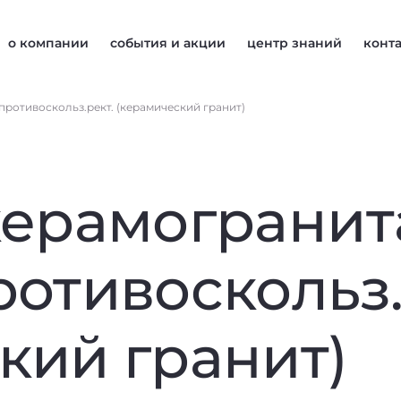
о компании
события и акции
центр знаний
конт
противоскольз.рект. (керамический гранит)
керамогранит
ротивоскольз.
кий гранит)