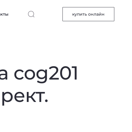
акты
купить онлайн
а cog201
рект.