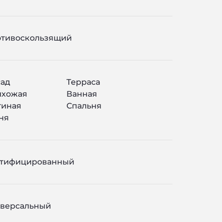
тивоскользящий
ад
Терраса
ихожая
Ванная
тиная
Спальня
ня
ктифицированный
версальный